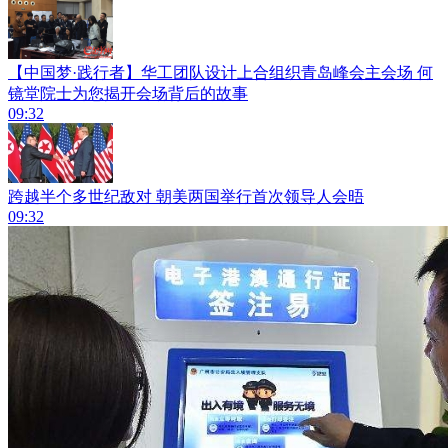
【中国梦·践行者】华工团队设计上合组织青岛峰会主会场 何
镜堂院士为您揭开会场背后的故事
09:32
跨越半个多世纪敌对 朝美两国举行首次领导人会晤
09:32