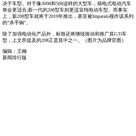
决于车型。对于像3008和508这样的大型车，插电式电动汽车
将会更适合;新一代的208型车则更适宜纯电动车型。而事实
上，新208型车就将于2019年推出，甚至被Imparato视作该系列
的“杀手锏”。
除了加强电动化产品外，标致还将继续推动和推广其GTi车
型，上文所提及的208正是其中之一。（图片为品牌官图）
编辑：王楠
新闻排行版