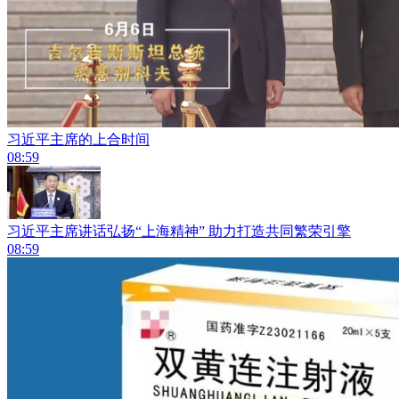
习近平主席的上合时间
08:59
习近平主席讲话弘扬“上海精神” 助力打造共同繁荣引擎
08:59