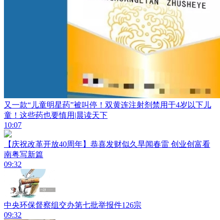
又一款“儿童明星药”被叫停！双黄连注射剂禁用于4岁以下儿
童！这些药也要慎用|晨读天下
10:07
【庆祝改革开放40周年】恭喜发财似久旱闻春雷 创业创富看
南粤写新篇
09:32
中央环保督察组交办第七批举报件126宗
09:32