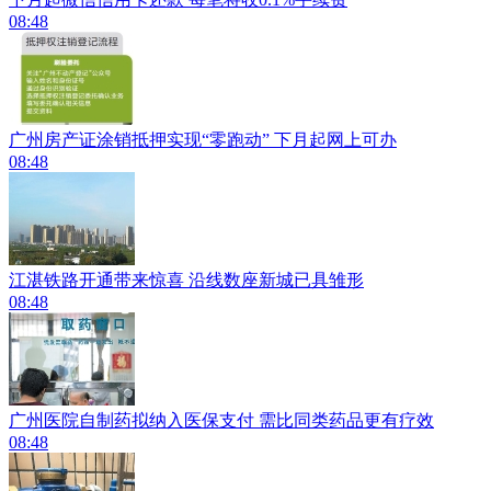
08:48
广州房产证涂销抵押实现“零跑动” 下月起网上可办
08:48
江湛铁路开通带来惊喜 沿线数座新城已具雏形
08:48
广州医院自制药拟纳入医保支付 需比同类药品更有疗效
08:48