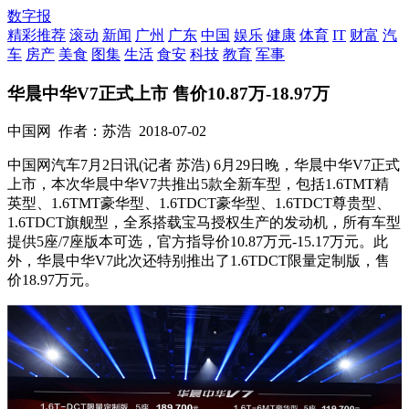
数字报
精彩推荐
滚动
新闻
广州
广东
中国
娱乐
健康
体育
IT
财富
汽
车
房产
美食
图集
生活
食安
科技
教育
军事
华晨中华V7正式上市 售价10.87万-18.97万
中国网
作者：苏浩
2018-07-02
中国网汽车7月2日讯(记者 苏浩) 6月29日晚，华晨中华V7正式
上市，本次华晨中华V7共推出5款全新车型，包括1.6TMT精
英型、1.6TMT豪华型、1.6TDCT豪华型、1.6TDCT尊贵型、
1.6TDCT旗舰型，全系搭载宝马授权生产的发动机，所有车型
提供5座/7座版本可选，官方指导价10.87万元-15.17万元。此
外，华晨中华V7此次还特别推出了1.6TDCT限量定制版，售
价18.97万元。