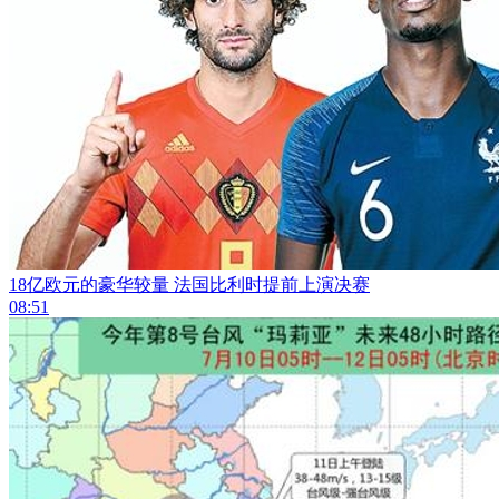
18亿欧元的豪华较量 法国比利时提前上演决赛
08:51