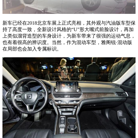
新车已经在2018北京车展上正式亮相，其外观与汽油版车型保
持了高度一致，全新设计风格的“U”形大嘴式前脸设计，再加
上类似溜背造型的车身设计，为新车带来了很强的运动气息，
也有着很高的辨识度。当然，作为混动车型，雅阁锐·混动版
在局部也会加入专属标识。