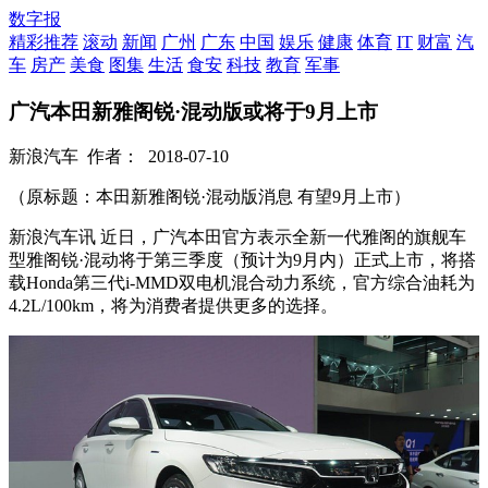
数字报
精彩推荐
滚动
新闻
广州
广东
中国
娱乐
健康
体育
IT
财富
汽
车
房产
美食
图集
生活
食安
科技
教育
军事
广汽本田新雅阁锐·混动版或将于9月上市
新浪汽车
作者：
2018-07-10
（原标题：本田新雅阁锐·混动版消息 有望9月上市）
新浪汽车讯 近日，广汽本田官方表示全新一代雅阁的旗舰车
型雅阁锐·混动将于第三季度（预计为9月内）正式上市，将搭
载Honda第三代i-MMD双电机混合动力系统，官方综合油耗为
4.2L/100km，将为消费者提供更多的选择。