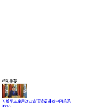
精彩推荐
习近平主席用这些古语谚语讲述中阿关系
08:45