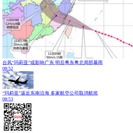
台风“玛莉亚”或影响广东 明后粤东粤北局部暴雨
08:52
“玛莉亚”逼近东南沿海 多家航空公司取消航班
08:53