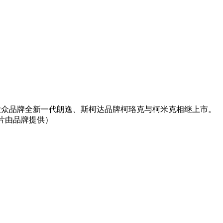
，大众品牌全新一代朗逸、斯柯达品牌柯珞克与柯米克相继上市。
图片由品牌提供）