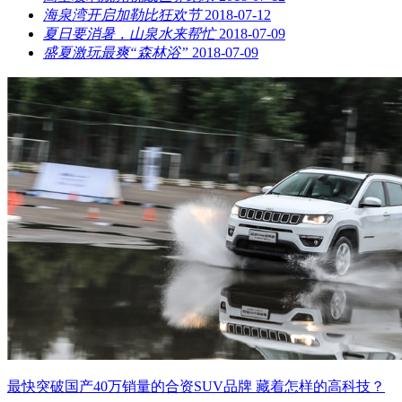
海泉湾开启加勒比狂欢节
2018-07-12
夏日要消暑，山泉水来帮忙
2018-07-09
​盛夏激玩最爽“森林浴”
2018-07-09
最快突破国产40万销量的合资SUV品牌 藏着怎样的高科技？