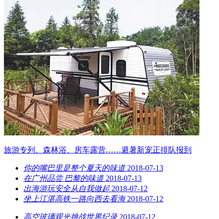
旅游专列、森林浴、房车露营……避暑新宠正排队报到
你的嘴巴里是整个夏天的味道
2018-07-13
在广州品尝 巴黎的味道
2018-07-13
出海游玩安全从自我做起
2018-07-12
坐上江湛高铁一路向西去看海
2018-07-12
高空玻璃观光挑战世界纪录
2018-07-12