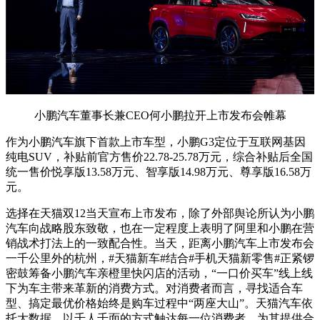
小鹏汽车董事长兼CEO何小鹏拉开上市发布会帷幕
作为小鹏汽车旗下首款上市车型，小鹏G3定位于互联网基因
纯电SUV，补贴前官方售价22.78-25.78万元，综合补贴后全国
统一售价悦享版13.58万元、智享版14.98万元、尊享版16.58万
元。
选择在天猫双12当天宣布上市发布，除了外部舆论所认为小鹏
汽车向战略股东致敬，也在一定程度上表明了阿里和小鹏在营
销战术打法上的一致配合性。当天，距离小鹏汽车上市发布会
一千公里外的杭州，#天猫新车#结合#手机天猫新零售#正紧锣
密鼓筹备小鹏汽车亲橙里快闪店的活动，“一口价买车”线上线
下为车主带来革新的消费方式。对消费者而言，寻找适合车
型、搞定最优价格始终是购车过程中“两座大山”。天猫汽车依
托大数据，以千人千面的方式触达每一位消费者，为其提供合