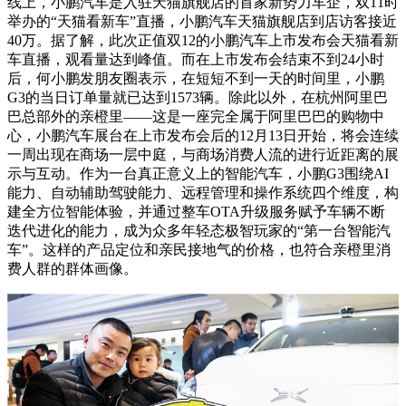
线上，小鹏汽车是入驻天猫旗舰店的首家新势力车企，双11时
举办的“天猫看新车”直播，小鹏汽车天猫旗舰店到店访客接近
40万。据了解，此次正值双12的小鹏汽车上市发布会天猫看新
车直播，观看量达到峰值。而在上市发布会结束不到24小时
后，何小鹏发朋友圈表示，在短短不到一天的时间里，小鹏
G3的当日订单量就已达到1573辆。除此以外，在杭州阿里巴
巴总部外的亲橙里——这是一座完全属于阿里巴巴的购物中
心，小鹏汽车展台在上市发布会后的12月13日开始，将会连续
一周出现在商场一层中庭，与商场消费人流的进行近距离的展
示与互动。作为一台真正意义上的智能汽车，小鹏G3围绕AI
能力、自动辅助驾驶能力、远程管理和操作系统四个维度，构
建全方位智能体验，并通过整车OTA升级服务赋予车辆不断
迭代进化的能力，成为众多年轻态极智玩家的“第一台智能汽
车”。这样的产品定位和亲民接地气的价格，也符合亲橙里消
费人群的群体画像。