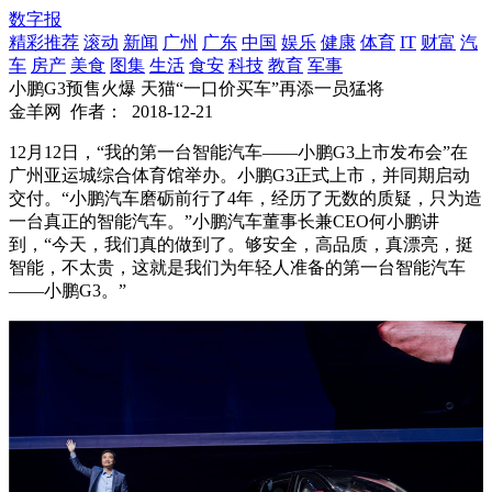
数字报
精彩推荐
滚动
新闻
广州
广东
中国
娱乐
健康
体育
IT
财富
汽
车
房产
美食
图集
生活
食安
科技
教育
军事
小鹏G3预售火爆 天猫“一口价买车”再添一员猛将
金羊网
作者：
2018-12-21
12月12日，“我的第一台智能汽车——小鹏G3上市发布会”在
广州亚运城综合体育馆举办。小鹏G3正式上市，并同期启动
交付。“小鹏汽车磨砺前行了4年，经历了无数的质疑，只为造
一台真正的智能汽车。”小鹏汽车董事长兼CEO何小鹏讲
到，“今天，我们真的做到了。够安全，高品质，真漂亮，挺
智能，不太贵，这就是我们为年轻人准备的第一台智能汽车
——小鹏G3。”