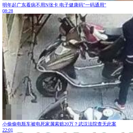
明年起广东看病不用N张卡 电子健康码"一码通用"
08:28
小偷偷电瓶车被电死家属索赔20万？武汉法院查无此案
22:01