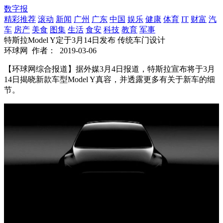
数字报
精彩推荐
滚动
新闻
广州
广东
中国
娱乐
健康
体育
IT
财富
汽
车
房产
美食
图集
生活
食安
科技
教育
军事
特斯拉Model Y定于3月14日发布 传统车门设计
环球网
作者：
2019-03-06
【环球网综合报道】据外媒3月4日报道，特斯拉宣布将于3月
14日揭晓新款车型Model Y真容，并透露更多有关于新车的细
节。