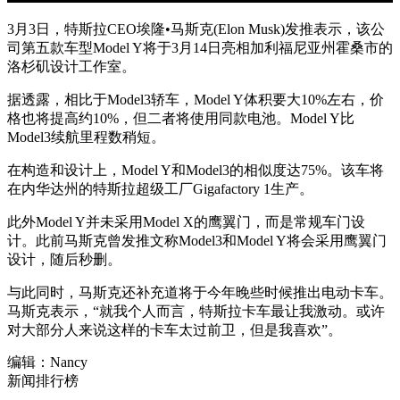
3月3日，特斯拉CEO埃隆•马斯克(Elon Musk)发推表示，该公
司第五款车型Model Y将于3月14日亮相加利福尼亚州霍桑市的
洛杉矶设计工作室。
据透露，相比于Model3轿车，Model Y体积要大10%左右，价
格也将提高约10%，但二者将使用同款电池。Model Y比
Model3续航里程数稍短。
在构造和设计上，Model Y和Model3的相似度达75%。该车将
在内华达州的特斯拉超级工厂Gigafactory 1生产。
此外Model Y并未采用Model X的鹰翼门，而是常规车门设
计。此前马斯克曾发推文称Model3和Model Y将会采用鹰翼门
设计，随后秒删。
与此同时，马斯克还补充道将于今年晚些时候推出电动卡车。
马斯克表示，“就我个人而言，特斯拉卡车最让我激动。或许
对大部分人来说这样的卡车太过前卫，但是我喜欢”。
编辑：Nancy
新闻排行榜