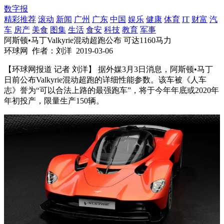
数字报
精彩推荐
滚动
新闻
广州
广东
中国
娱乐
健康
体育
IT
财富
汽
车
房产
美食
图集
生活
食安
科技
教育
军事
阿斯顿•马丁Valkyrie混动超跑公布 可达1160马力
环球网
作者：刘洋
2019-03-06
【环球网报道 记者 刘洋】 据外媒3月3日消息，阿斯顿•马丁
日前公布Valkyrie混动超跑的详细性能参数。该车被《人车
志》誉为“可以合法上路的最强跑车”，将于今年年底或2020年
年初投产，限量生产150辆。