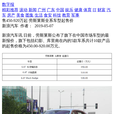
数字报
精彩推荐
滚动
新闻
广州
广东
中国
娱乐
健康
体育
IT
财富
汽
车
房产
美食
图集
生活
食安
科技
教育
军事
售450-920万起 劳斯莱斯全系车型起售价
新浪汽车
作者：
2019-05-07
新浪汽车讯 日前，劳斯莱斯公布了旗下在中国市场车型的最
新报价，旗下包括幻影、库里南在内的5款车系共计10款产品
的起售价格为450.00-920.00万元。