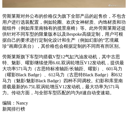
劳斯莱斯对外公布的价格仅为旗下全部产品的起售价，不包含
用户进行选装配置，例如轮圈、欢庆女神材质、内饰材质和功
能组件（例如库里南独有的揽景座椅）等。此外劳斯莱斯还提
供针对不同车型的限量版本以及Bespoke高级定制，用户可根
据自己的要求进行定制化设计和生产（例如幻影的“艺境藏
珍”画廊仪表台），其价格也会根据定制的不同而有所区别。
劳斯莱斯旗下车型均搭载V型12气缸汽油发动机，其中古思
特、魅影、曜影继续使用6.6L双涡轮增压V12发动机，提供最
大功率571马力（古思特标准轴距/长轴距、曜影）、601马力
（曜影Black Badge）、612马力（古思特Black Badge）和632
马力（魅影/魅影Black Badge）四种不同调校。幻影和库里南
搭载最新的6.75L双涡轮增压V12发动机，最大功率为571马
力。传动方面，与全部车型匹配的均为8速自动变速箱。
编辑：Nancy
新闻排行榜