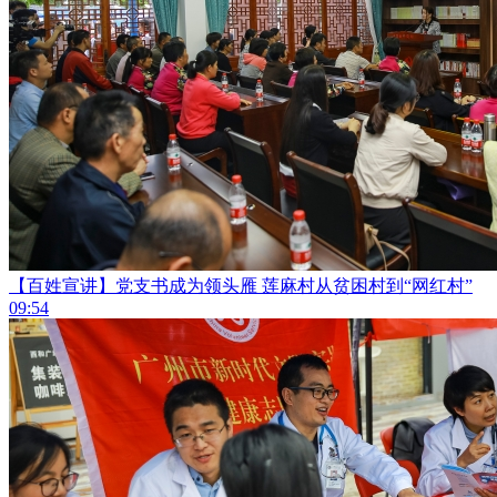
【百姓宣讲】党支书成为领头雁 莲麻村从贫困村到“网红村”
09:54