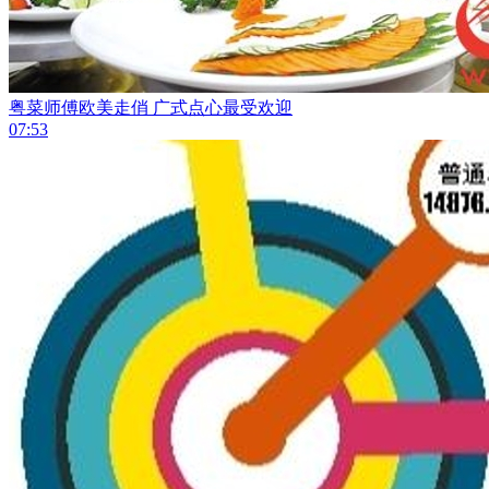
粤菜师傅欧美走俏 广式点心最受欢迎
07:53