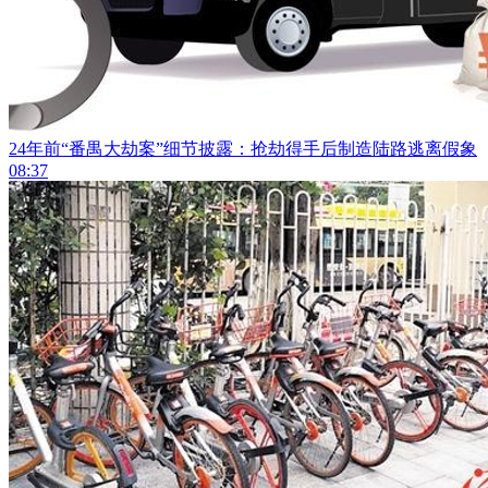
24年前“番禺大劫案”细节披露：抢劫得手后制造陆路逃离假象
08:37