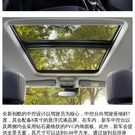
全新创酷的中控设计以驾驶员为核心，中控台向驾驶座倾斜7
度，其会配备8英寸的悬浮式液晶屏。在车内，新车中控台以
及两侧均会采用钻石菱格纹的PVC内饰面板。此外，新车会提
供全景天窗，其尺寸可以达到0.88平方米。通过放到后排座