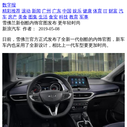
数字报
精彩推荐
滚动
新闻
广州
广东
中国
娱乐
健康
体育
IT
财富
汽
车
房产
美食
图集
生活
食安
科技
教育
军事
雪佛兰新创酷内饰官图发布 更年轻时尚
新浪汽车
作者：
2019-05-08
日前，雪佛兰官方正式发布了全新一代创酷的内饰官图，新车
车内也采用了全新设计，相比上一代车型要更加时尚。