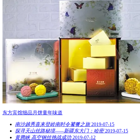
东方宾馆细品月饼童年味道
南沙越秀喜来登岭南时令饕餮之旅
2019-07-15
探寻天山丝路秘境——新疆东大门：哈密
2019-07-15
黄腾峡 高空钢丝挑战成功
2019-07-12