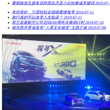
暑期旅游主题多花样原生态及小众轻奢成关键词
2019-07-
有些美好，只需轻轻走细细看慢慢享
2019-07-11
旅行真的可以改变人生轨迹？
2019-07-11
荷兰皇家航空公司启动100周年庆典倒计时
2019-07-10
南非西开普省发布“人类文化摇篮”主题之旅
2019-07-09