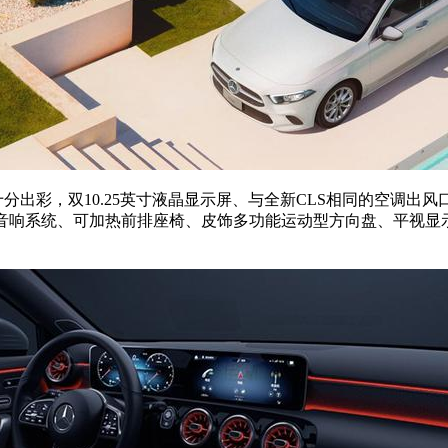
分出彩，双10.25英寸液晶显示屏、与全新CLS相同的空调出
体声音响系统、可加热前排座椅、皮饰多功能运动型方向盘、平视显示、M