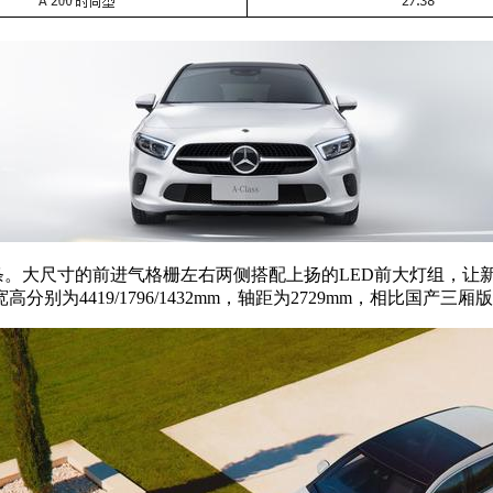
条。大尺寸的前进气格栅左右两侧搭配上扬的LED前大灯组，让
4419/1796/1432mm，轴距为2729mm，相比国产三