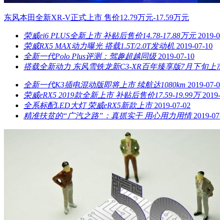
东风本田全新XR-V正式上市 售价12.79万元-17.59万元
荣威ei6 PLUS全新上市 补贴后售价14.78-17.88万元
2019-0
​荣威RX5 MAX动力曝光 搭载1.5T/2.0T发动机
2019-07-10
​全新一代Polo Plus评测：驾趣超越同级
2019-07-10
搭载全新动力 东风雪铁龙新C3-XR百年臻享版7月下旬上
全新一代K3插电混动版即将上市 续航达1080km
2019-07-
荣威eRX5 2019款全新上市 补贴后售价17.59-19.99万
2019
全系标配LED大灯 荣威eRX5新款上市
2019-07-02
精准扶贫的“广汽之路”：真抓实干 用心用力用情
2019-07