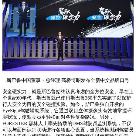
斯巴鲁中国董事・总经理 高桥博昭发布全新中文品牌口号
安全硬实力，就是斯巴鲁始终认真考虑的全方位安全。早在上
个世纪60年代，斯巴鲁就已使用斯巴鲁360率先实施了以保护
行人安全为目的安全碰撞实验。如今，斯巴鲁独自开发的
EyeSight驾驶辅助系统，它通过双目立体摄像头有效地掌握环
境状况，使驾驶员更轻松面对各种复杂路况。另外，
FORESTER 森林人上率先搭载的DMS驾驶员监测系统，不仅
可以与面部识别联动进行各项贴心设置，当系统检测到驾驶员