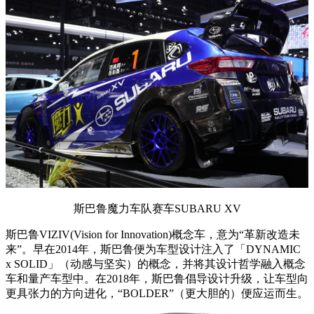
斯巴鲁魔力车队赛车SUBARU XV
斯巴鲁VIZIV(Vision for Innovation)概念车，意为“革新改造未
来”。早在2014年，斯巴鲁便为车型设计注入了「DYNAMIC
x SOLID」（动感与坚实）的概念，并将其设计哲学融入概念
车和量产车型中。在2018年，斯巴鲁倡导设计升级，让车型向
更具张力的方向进化，“BOLDER”（更大胆的）便应运而生。