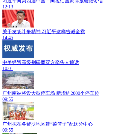
习近平向第四届中国－阿拉伯国家博览会致贺信
12:13
关于发扬斗争精神 习近平这样告诫全党
14:45
中美经贸高级别磋商双方牵头人通话
10:01
广州南站将设大型停车场 新增约2000个停车位
09:55
广州拟在各帮扶地区建“菜篮子”配送分中心
09:55