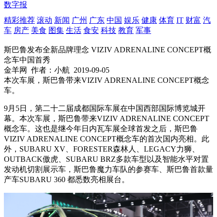
数字报
精彩推荐
滚动
新闻
广州
广东
中国
娱乐
健康
体育
IT
财富
汽
车
房产
美食
图集
生活
食安
科技
教育
军事
斯巴鲁发布全新品牌理念 VIZIV ADRENALINE CONCEPT概
念车中国首秀
金羊网
作者：小航
2019-09-05
本次车展，斯巴鲁带来VIZIV ADRENALINE CONCEPT概念
车。
9月5日，第二十二届成都国际车展在中国西部国际博览城开
幕。本次车展，斯巴鲁带来VIZIV ADRENALINE CONCEPT
概念车。这也是继今年日内瓦车展全球首发之后，斯巴鲁
VIZIV ADRENALINE CONCEPT概念车的首次国内亮相。此
外，SUBARU XV、FORESTER森林人、LEGACY力狮、
OUTBACK傲虎、SUBARU BRZ多款车型以及智能水平对置
发动机切割展示车，斯巴鲁魔力车队的参赛车、斯巴鲁首款量
产车SUBARU 360 都悉数亮相展台。