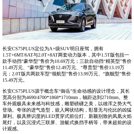
长安CS75PLUS定位为A+级SUV明日座驾，拥有
1.5T+6MT/6AT与2.0T+8AT两套动力版本，其中1.5T版包括一
款手动挡“豪华型”售价为10.69万元；三款自动挡“精英型”售价
11.49万元、“豪华型”售价12.49万元、“尊贵型”售价13.19万
元；2.0T版共两款车型“领航型”售价13.99万元、“旗舰型”售价
15.49万元。
长安CS75PLUS源于概念车“御岳”生命动感的设计理念，其长
宽高分别为4690/4700*1868*1710mm，轴距达到2710mm。整
车外观极具未来感与科技感，雕塑磅礴之美，以雄浑之势大气
登场。夸张的进气造型，嵌入网状结构，彰显无与伦比的凶猛
犀利。极具辨识度的LED贯穿式前位灯、新颖别致的凤凰火焰
尾灯，以及沉浸式三联屏、游艇式换挡手柄等，带来超前的设
计观感。