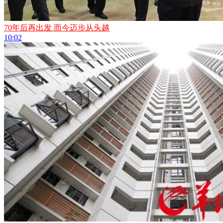
70年后再出发 而今迈步从头越
10:02