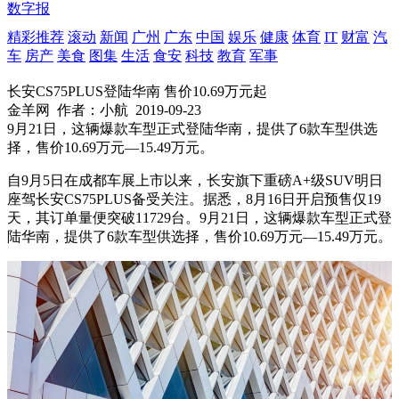
数字报
精彩推荐
滚动
新闻
广州
广东
中国
娱乐
健康
体育
IT
财富
汽
车
房产
美食
图集
生活
食安
科技
教育
军事
长安CS75PLUS登陆华南 售价10.69万元起
金羊网
作者：小航
2019-09-23
9月21日，这辆爆款车型正式登陆华南，提供了6款车型供选
择，售价10.69万元—15.49万元。
自9月5日在成都车展上市以来，长安旗下重磅A+级SUV明日
座驾长安CS75PLUS备受关注。据悉，8月16日开启预售仅19
天，其订单量便突破11729台。9月21日，这辆爆款车型正式登
陆华南，提供了6款车型供选择，售价10.69万元—15.49万元。