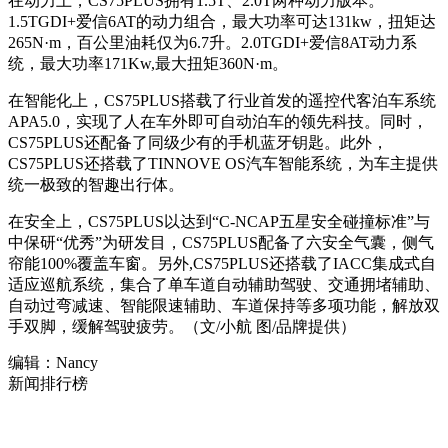
在动力上，CS75PLUS拥有1.5T、2.0T两种动力版本。
1.5TGDI+爱信6AT的动力组合，最大功率可达131kw，扭矩达
265N·m，百公里油耗仅为6.7升。2.0TGDI+爱信8AT动力系
统，最大功率171Kw,最大扭矩360N·m。
在智能化上，CS75PLUS搭载了行业首发的遥控代客泊车系统
APA5.0，实现了人在车外即可自动泊车的领先科技。同时，
CS75PLUS还配备了同级少有的手机蓝牙钥匙。此外，
CS75PLUS还搭载了TINNOVE OS汽车智能系统，为车主提供
统一极致的智趣出行体。
在安全上，CS75PLUS以达到“C-NCAP五星安全碰撞标准”与
中保研“优秀”为研发目，CS75PLUS配备了六安全气囊，侧气
帘能100%覆盖车窗。另外,CS75PLUS还搭载了IACC集成式自
适应巡航系统，集合了单车道自动辅助驾驶、交通拥堵辅助、
自动过弯减速、智能限速辅助、车道保持等多项功能，解放双
手双脚，缓解驾驶疲劳。（文/小航 图/品牌提供）
编辑：Nancy
新闻排行榜