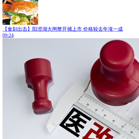
【食刻出击】阳澄湖大闸蟹开捕上市 价格较去年涨一成
09:24