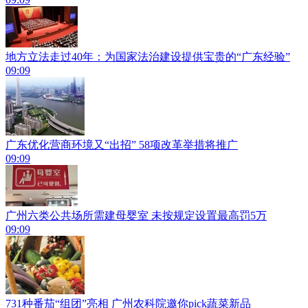
地方立法走过40年：为国家法治建设提供宝贵的“广东经验”
09:09
广东优化营商环境又“出招” 58项改革举措将推广
09:09
广州六类公共场所需建母婴室 未按规定设置最高罚5万
09:09
731种番茄“组团”亮相 广州农科院邀你pick蔬菜新品