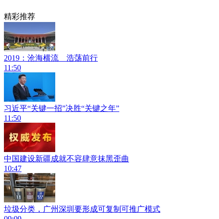
精彩推荐
2019：沧海横流 浩荡前行
11:50
习近平“关键一招”决胜“关键之年”
11:50
中国建设新疆成就不容肆意抹黑歪曲
10:47
垃圾分类，广州深圳要形成可复制可推广模式
09:09