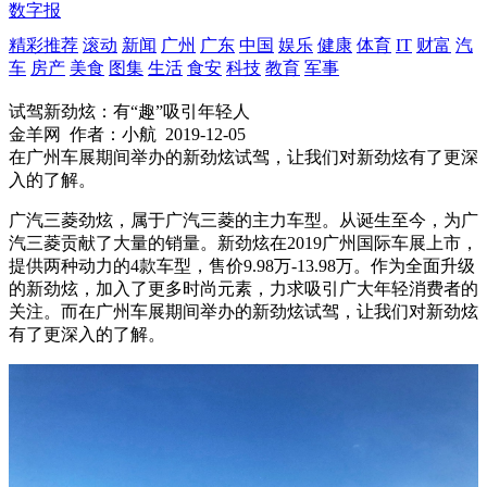
数字报
精彩推荐
滚动
新闻
广州
广东
中国
娱乐
健康
体育
IT
财富
汽
车
房产
美食
图集
生活
食安
科技
教育
军事
试驾新劲炫：有“趣”吸引年轻人
金羊网
作者：小航
2019-12-05
在广州车展期间举办的新劲炫试驾，让我们对新劲炫有了更深
入的了解。
广汽三菱劲炫，属于广汽三菱的主力车型。从诞生至今，为广
汽三菱贡献了大量的销量。新劲炫在2019广州国际车展上市，
提供两种动力的4款车型，售价9.98万-13.98万。作为全面升级
的新劲炫，加入了更多时尚元素，力求吸引广大年轻消费者的
关注。而在广州车展期间举办的新劲炫试驾，让我们对新劲炫
有了更深入的了解。