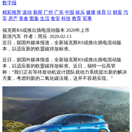
数字报
精彩推荐
滚动
新闻
广州
广东
中国
娱乐
健康
体育
IT
财富
汽
车
房产
美食
图集
生活
食安
科技
教育
军事
​福克斯RS或推出插电混动版本 2020年上市
新浪汽车
作者：周乐
2020-02-13
近日，据国外媒体报道，全新福克斯RS或推出插电混动版
本，以适应新的欧盟碳排放标准。
近日，据国外媒体报道，全新福克斯RS或推出插电混动版
本，以适应新的欧盟碳排放标准。近日，福特一位高管
称：“我们正在等待发动机设计团队就动力系统提出新的解决
方案，考虑到新的二氧化碳法规，这并不容易实现。”