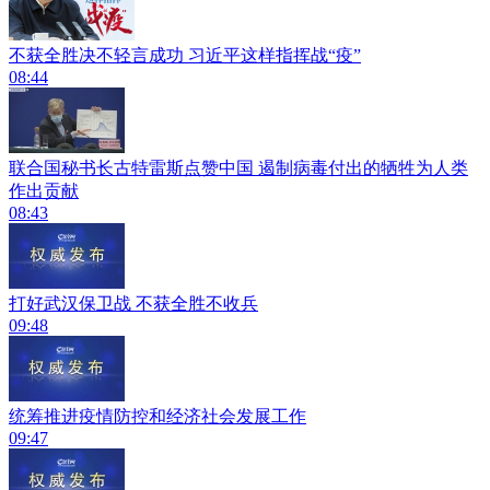
不获全胜决不轻言成功 习近平这样指挥战“疫”
08:44
联合国秘书长古特雷斯点赞中国 遏制病毒付出的牺牲为人类
作出贡献
08:43
打好武汉保卫战 不获全胜不收兵
09:48
统筹推进疫情防控和经济社会发展工作
09:47