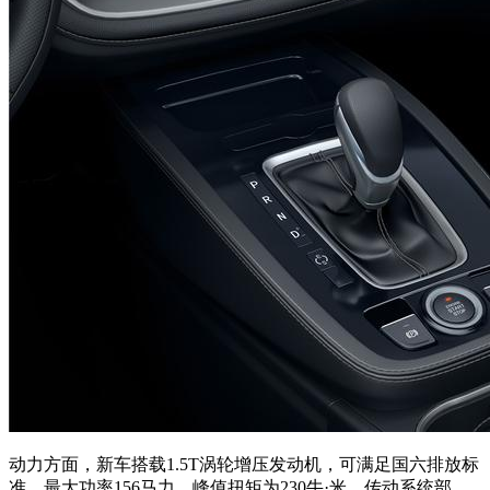
动力方面，新车搭载1.5T涡轮增压发动机，可满足国六排放标
准，最大功率156马力，峰值扭矩为230牛·米。传动系统部