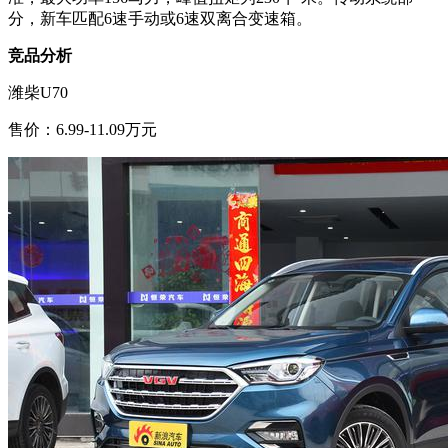
分，新车匹配6速手动或6速双离合变速箱。
竞品分析
潍柴U70
售价：6.99-11.09万元