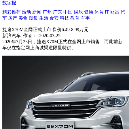
数字报
精彩推荐
滚动
新闻
广州
广东
中国
娱乐
健康
体育
IT
财富
汽
车
房产
美食
图集
生活
食安
科技
教育
军事
捷途X70M全网正式上市 售价6.49-8.99万元
新浪汽车
作者：
2020-03-25
2020年3月23日，捷途X70M正式在全网上市销售，而此前新
车仅在指定网上商城渠道限量特供。