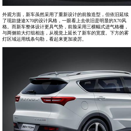
外观方面，新车虽然采用了重新设计的前脸造型，但依旧延续
了现款捷途X70的设计风格，一眼看上去依旧是明显的X70风
格。而新车整体设计更具气势，前脸采用三横幅式进气格栅，
与两侧前大灯组相连，从视觉上延长了新车的宽度。下方的雾
灯区域运用线条勾勒，看起来更加凌厉。