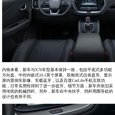
内饰来看，新车与X70车型基本保持一致，包括平底式多功能
方向盘、中控内嵌式10.1英寸屏幕、双炮筒式仪表盘等。显示
屏内置倒车影像、车载蓝牙，以及百度CarLife手机互联功
能，日常实用性得到了进一步提升。细节方面，新车并依旧采
用传统的机械挡杆。另外，新车在中央扶手、挡杆周围等处的
设计也有所不同。