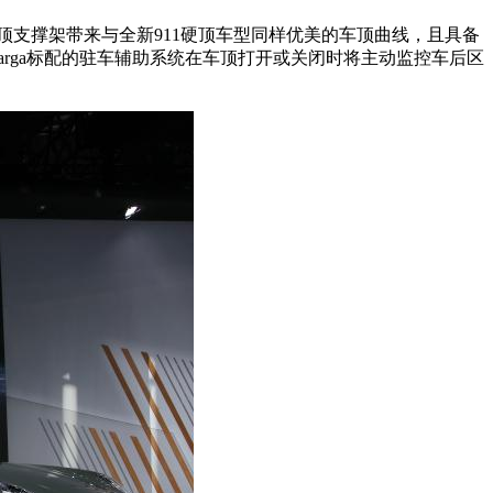
车顶支撑架带来与全新911硬顶车型同样优美的车顶曲线，且具备
arga标配的驻车辅助系统在车顶打开或关闭时将主动监控车后区