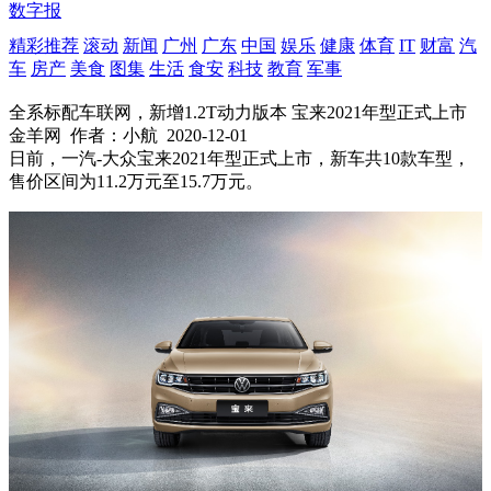
数字报
精彩推荐
滚动
新闻
广州
广东
中国
娱乐
健康
体育
IT
财富
汽
车
房产
美食
图集
生活
食安
科技
教育
军事
全系标配车联网，新增1.2T动力版本 宝来2021年型正式上市
金羊网
作者：小航
2020-12-01
日前，一汽-大众宝来2021年型正式上市，新车共10款车型，
售价区间为11.2万元至15.7万元。