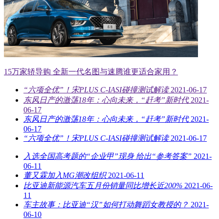
15万家轿导购 全新一代名图与速腾谁更适合家用？
“六项全优”！宋PLUS C-IASI碰撞测试解读
2021-06-17
东风日产的激荡18年：心向未来，“赶考”新时代
2021-
06-17
东风日产的激荡18年：心向未来，“赶考”新时代
2021-
06-17
“六项全优”！宋PLUS C-IASI碰撞测试解读
2021-06-17
入选全国高考题的“企业甲”现身 给出“参考答案”
2021-
06-11
董又霖加入MG潮改组织
2021-06-11
比亚迪新能源汽车五月份销量同比增长近200%
2021-06-
11
车主故事：比亚迪“汉”如何打动舞蹈女教授的？
2021-
06-10