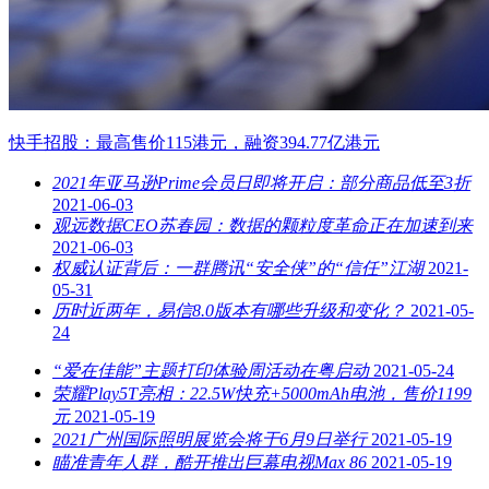
快手招股：最高售价115港元，融资394.77亿港元
2021年亚马逊Prime会员日即将开启：部分商品低至3折
2021-06-03
观远数据CEO苏春园：数据的颗粒度革命正在加速到来
2021-06-03
权威认证背后：一群腾讯“安全侠”的“信任”江湖
2021-
05-31
历时近两年，易信8.0版本有哪些升级和变化？
2021-05-
24
“爱在佳能”主题打印体验周活动在粤启动
2021-05-24
荣耀Play5T亮相：22.5W快充+5000mAh电池，售价1199
元
2021-05-19
2021广州国际照明展览会将于6月9日举行
2021-05-19
瞄准青年人群，酷开推出巨幕电视Max 86
2021-05-19