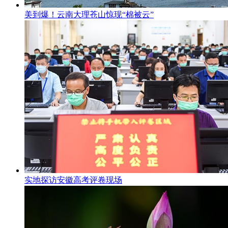
美到爆！云南大理苍山惊现“棉被云”
实地探访安徽高考评卷现场