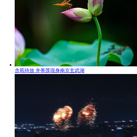
含苞待放 并蒂莲现身南京玄武湖