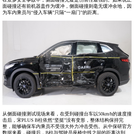
面碰撞还有前机器盖作为缓冲，侧面碰撞则毫无缓冲余地，因
为车内乘员与“侵入车辆”只隔“一扇门”的距离。
从侧面碰撞测试现场来看，在受到碰撞台车以50km/h的速度撞
击后，宋PLUS B柱依然“坚挺”没有变形，整体结构保持完
整，能够确保车内乘员不受强大外力冲击受伤。从中保研官方
数据来看，碰撞后，B柱与驾驶员座椅中线之间的距离达到