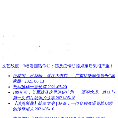
文艺战疫｜7幅漫画话你知：违反疫情防控规定后果很严重！
行花街、沙河粉、湛江木偶戏……广东18项非遗晋升“国
家级”
2021-06-13
想写这样一首长诗
2021-05-20
180年前，英军就从这里进犯广州——沥滘水道、珠江与
第一次鸦片战争的故事
2021-05-18
【珍贵影像】岭南文史 | 杨奇：一位穿梭粤港冒险犯难
的传奇报人
2021-05-10