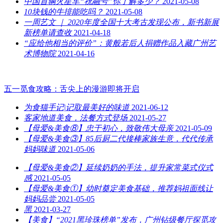
中国首辆火星车“祝融号”你了解多少？
2021-05-08
10块钱的牛排能吃吗？
2021-05-08
一周艺文 ｜ 2020年度全国十大考古发现公布，新书新展
新榜单请查收
2021-04-18
“应给他相当的评价”：黄般若后人捐赠作品入藏广州艺
术博物院
2021-04-16
五一觅食攻略：舌尖上的漫游即将开启
为食猫手记|记取最美好的味道
2021-06-12
客家地道美食，法餐方式登场
2021-05-27
【母爱&美食⑧】忠于初心，致敬伟大母亲
2021-05-09
【母爱&美食③】85后厨二代接棒家族生意，代代传承
妈妈味道
2021-05-06
【母爱&美食②】延续奶奶的手法，提升家常菜式仪式
感
2021-05-05
【母爱&美食①】幼时奠定美食基础，推荐妈祖面线让
妈妈品尝
2021-05-05
黑
2021-03-27
【美食】“2021黑珍珠榜单”发布，广州钻级餐厅探觅攻