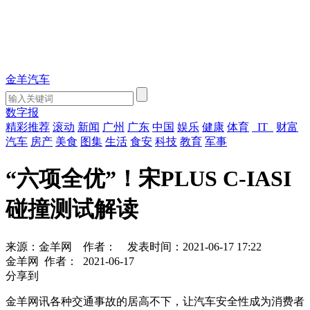
金羊汽车
数字报
精彩推荐
滚动
新闻
广州
广东
中国
娱乐
健康
体育
IT
财富
汽车
房产
美食
图集
生活
食安
科技
教育
军事
“六项全优”！宋PLUS C-IASI
碰撞测试解读
来源：金羊网
作者：
发表时间：2021-06-17 17:22
金羊网
作者：
2021-06-17
分享到
金羊网讯各种交通事故的居高不下，让汽车安全性成为消费者