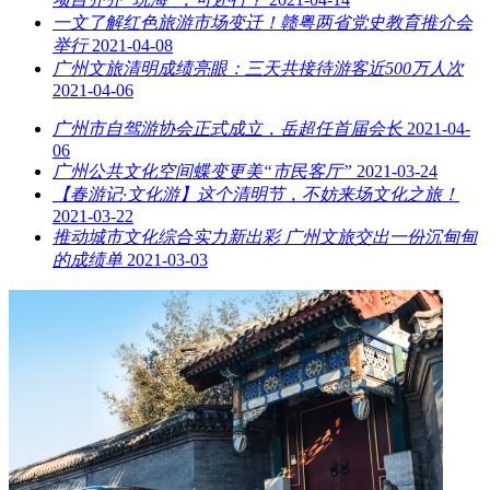
一文了解红色旅游市场变迁！赣粤两省党史教育推介会
举行
2021-04-08
广州文旅清明成绩亮眼：三天共接待游客近500万人次
2021-04-06
广州市自驾游协会正式成立，岳超任首届会长
2021-04-
06
广州公共文化空间蝶变更美“市民客厅”
2021-03-24
【春游记·文化游】这个清明节，不妨来场文化之旅！
2021-03-22
推动城市文化综合实力新出彩 广州文旅交出一份沉甸甸
的成绩单
2021-03-03