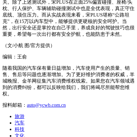
关。除了上述测试外，宋PLUS在正面25%偏置碰撞、座椅/头
枕、行人保护、车辆辅助碰撞测试中也是全优表现，真正守住
底线、顶住压力。而从实战表现来看，宋PLUS堪称“公路坦
克”，在15万以内车型中，能够提供更硬核的安全呵护。当
然，出行安全还是掌控在自己手里，养成良好的驾驶技巧也很
重要，希望每一次出行都有安全护航，也能防患于未然。
（文/小航 图/官方提供）
编辑：王俞
随着我国的汽车保有量日益增加，汽车使用产生的质量、销
售、售后等问题也逐渐增加。为了更好维护消费者的权威，羊
城晚报、金羊网征集汽车消费维权线索。如果您在汽车领域遇
到的消费纠纷，都可以反映给我们，我们将竭尽所能帮您维
权。
报料邮箱：
auto@ycwb.com.cn
旅游
汽车
科技
文化