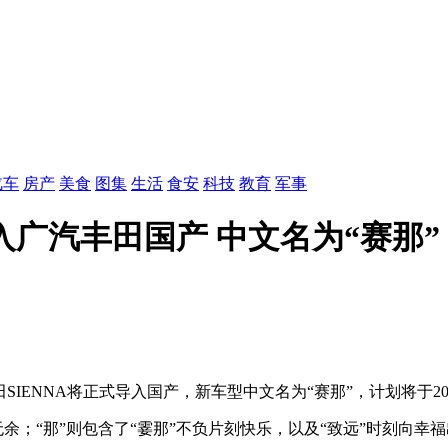
汽车
房产
美食
图集
生活
食安
科技
教育
军事
导入广汽丰田国产 中文名为“赛那”
丰田SIENNA将正式导入国产，新车型中文名为“赛那”，计划将于2
无余；“那”则包含了“霎那”不负片刻快乐，以及“致远”时刻向幸