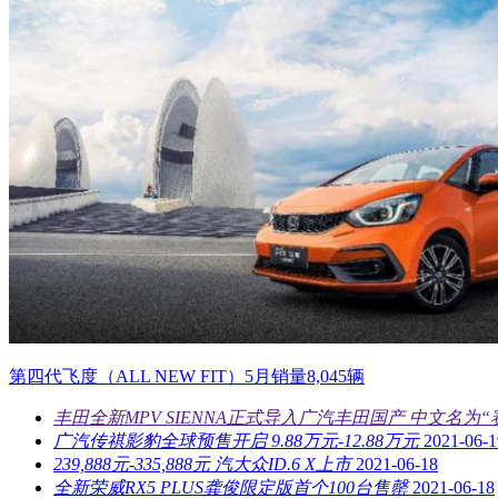
第四代飞度（ALL NEW FIT）5月销量8,045辆
丰田全新MPV SIENNA正式导入广汽丰田国产 中文名为“
广汽传祺影豹全球预售开启 9.88万元-12.88万元
2021-06-1
239,888元-335,888元 汽大众ID.6 X上市
2021-06-18
全新荣威RX5 PLUS龚俊限定版首个100台售罄
2021-06-18