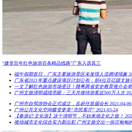
“建党百年红色旅游百条精品线路”广东入选其三
端午假期首日，广东主要旅游景区未发现人流拥堵现象
2
广东省2021年重点建设项目计划公布：前4位百亿级文旅
一文了解红色旅游市场变迁！赣粤两省党史教育推介会举
广州文旅清明成绩亮眼：三天共接待游客近500万人次
20
广州市自驾游协会正式成立，岳超任首届会长
2021-04-06
广州公共文化空间蝶变更美“市民客厅”
2021-03-24
【春游记·文化游】这个清明节，不妨来场文化之旅！
202
推动城市文化综合实力新出彩 广州文旅交出一份沉甸甸