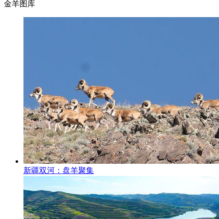
金羊图库
新疆双河：盘羊聚集