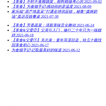
【美食】不时不食顺德菜，粗料精做考心思
2021-09-02
【美食】为食猫手记|感动你的是温度
2021-08-09
家乐福“原产地直采”打通全球供应链，秘鲁“森林奶
油”直达百姓餐桌
2021-07-30
【美食】芳香蔬菜：清新美味舌尖舞动
2021-06-24
【美食&父爱②】父亲引入门，修行二十年只为一味靓
鸡
2021-06-18
【美食&父爱①】关志泉：童年耳濡目染，转几十载找
回美食初心
2021-06-17
为食猫手记|记取最美好的味道
2021-06-12