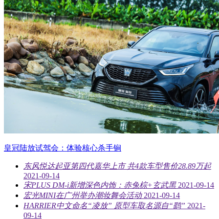
皇冠陆放试驾会：体验核心杀手锏
东风悦达起亚第四代嘉华上市 共4款车型售价28.89万起
2021-09-14
宋PLUS DM-i新增深色内饰：赤兔棕+玄武黑
2021-09-14
宏光MINI在广州举办潮妆舞会活动
2021-09-14
HARRIER中文命名“凌放” 原型车取名源自“鹞”
2021-
09-14