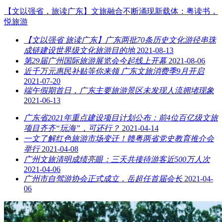
【文以强省，旅读广东】文旅融合不断涌现新载体：粤读书，
悦旅游
【文以强省 旅读广东】广东两批70条历史文化游径串珠
成链建设世界级文化旅游目的地
2021-08-13
第29届广州国际旅游展览会今起线上开幕
2021-08-06
近千万元惠民补贴等你来领 广东文旅消费季9月开启
2021-07-20
端午假期首日，广东主要旅游景区未发现人流拥堵现象
2021-06-13
广东省2021年重点建设项目计划公布：前4位百亿级文旅
项目齐齐“玩海”，可还行？
2021-04-14
一文了解红色旅游市场变迁！赣粤两省党史教育推介会
举行
2021-04-08
广州文旅清明成绩亮眼：三天共接待游客近500万人次
2021-04-06
广州市自驾游协会正式成立，岳超任首届会长
2021-04-
06