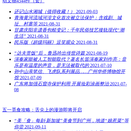
动文物4544件（套）
还记山水湘城（值得收藏！）
2021-09-03
青海黄河流域河湟文化首次被立法保护：含戏剧、城
址、村寨等
2021-08-31
甘肃庆阳非遗香包蜕变记：千年民俗技艺接轨现代“潮
生活”
2021-08-31
民乐版《超级玛丽》逗笑观众
2021-08-31
“达夫赏饭”后，鲁迅吟出传世诗篇
2021-08-19
演奏家能被人工智能取代？著名长笛演奏家刘作亮：音
乐是有温度的声音，是无法被取代的
2021-07-10
孙中山亲笔信、飞虎队系列展品……广州华侨博物馆开
馆
2021-07-09
广东将加强石窟寺保护利用 开展妆彩涂画整治
2021-07-
08
五一觅食攻略：舌尖上的漫游即将开启
“美「食」每刻·新加坡”美食节到广州，地道“娘惹菜”等
你尝
2021-09-11