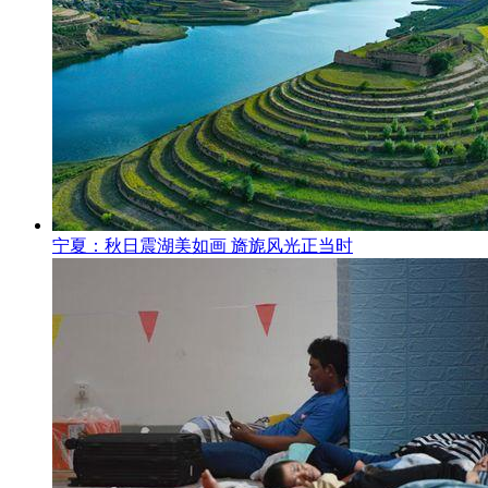
宁夏：秋日震湖美如画 旖旎风光正当时