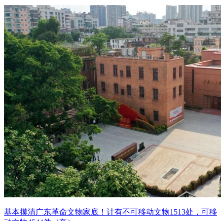
基本摸清广东革命文物家底！计有不可移动文物1513处，可移