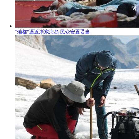
“灿都”逼近浙东海岛 民众安置妥当