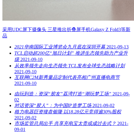
采用UDC屏下摄像头 三星推出折叠屏手机Galaxy Z Fold3等新
品
2021华南国际工业博览会九月底在深圳开幕
2021-09-13
TCL启动超200亿“旭日计划” 推进生态领先助力产业升
级
2021-09-10
从效率领先走向生态领先 TCL发布全球生态战略计划
2021-09-10
互联网C2M新秀量品定制代表亮相广州直播电商节
2021-09-10
由玩到造：资深“胶友”荔湾打造“潮玩梦工场”
2021-09-
02
对话资深“胶人”：为中国IP造梦工场
2021-09-02
格力电器巨资接盘银隆 以18.28亿元竞得逾30%股权
2021-09-02
市场监管总局出手 共享充电宝太贵或成过去式？
2021-
09-01