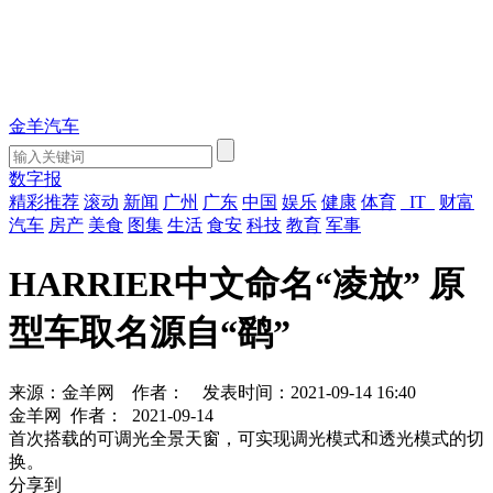
金羊汽车
数字报
精彩推荐
滚动
新闻
广州
广东
中国
娱乐
健康
体育
IT
财富
汽车
房产
美食
图集
生活
食安
科技
教育
军事
HARRIER中文命名“凌放” 原
型车取名源自“鹞”
来源：金羊网
作者：
发表时间：2021-09-14 16:40
金羊网
作者：
2021-09-14
首次搭载的可调光全景天窗，可实现调光模式和透光模式的切
换。
分享到