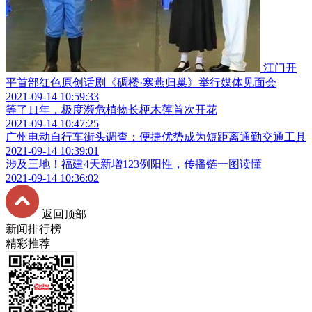
江门开
平首部红色原创话剧《碉楼·寒燕归巢》举行媒体见面会
2021-09-14 10:59:33
等了11年，极度濒危植物长梗木莲首次开花
2021-09-14 10:47:25
广州电动自行车街头调查：便捷优势成为短距离通勤交通工具
2021-09-14 10:39:01
涉及三地！福建4天新增123例阳性，传播链一图读懂
2021-09-14 10:36:02
返回顶部
新闻排行榜
精彩推荐