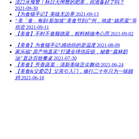
流口水预警！秋日大闸蟹的肥美，你准备好了吗？
2021-09-30
【为食猫手记】美味无边界
2021-09-13
“美「食」每刻·新加坡”美食节到广州，地道“娘惹菜”等
你尝
2021-09-11
【美食】不时不食顺德菜，粗料精做考心思
2021-09-02
【美食】为食猫手记|感动你的是温度
2021-08-09
家乐福“原产地直采”打通全球供应链，秘鲁“森林奶
油”直达百姓餐桌
2021-07-30
【美食】芳香蔬菜：清新美味舌尖舞动
2021-06-24
【美食&父爱②】父亲引入门，修行二十年只为一味靓
鸡
2021-06-18