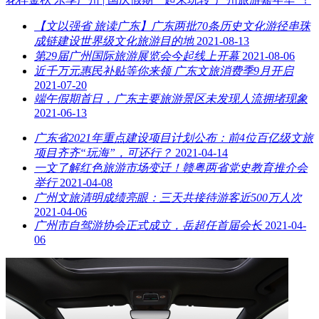
【文以强省 旅读广东】广东两批70条历史文化游径串珠
成链建设世界级文化旅游目的地
2021-08-13
第29届广州国际旅游展览会今起线上开幕
2021-08-06
近千万元惠民补贴等你来领 广东文旅消费季9月开启
2021-07-20
端午假期首日，广东主要旅游景区未发现人流拥堵现象
2021-06-13
广东省2021年重点建设项目计划公布：前4位百亿级文旅
项目齐齐“玩海”，可还行？
2021-04-14
一文了解红色旅游市场变迁！赣粤两省党史教育推介会
举行
2021-04-08
广州文旅清明成绩亮眼：三天共接待游客近500万人次
2021-04-06
广州市自驾游协会正式成立，岳超任首届会长
2021-04-
06