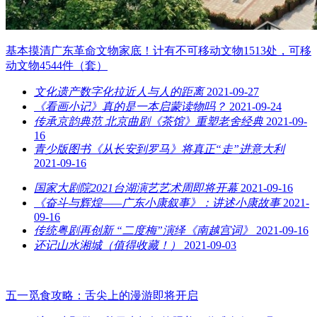
基本摸清广东革命文物家底！计有不可移动文物1513处，可移
动文物4544件（套）
文化遗产数字化拉近人与人的距离
2021-09-27
《看画小记》真的是一本启蒙读物吗？
2021-09-24
传承京韵典范 北京曲剧《茶馆》重塑老舍经典
2021-09-
16
青少版图书《从长安到罗马》将真正“走”进意大利
2021-09-16
国家大剧院2021台湖演艺艺术周即将开幕
2021-09-16
《奋斗与辉煌——广东小康叙事》：讲述小康故事
2021-
09-16
传统粤剧再创新 “二度梅”演绎《南越宫词》
2021-09-16
还记山水湘城（值得收藏！）
2021-09-03
五一觅食攻略：舌尖上的漫游即将开启