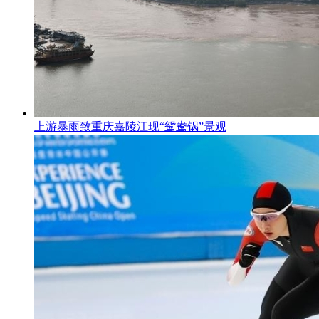
上游暴雨致重庆嘉陵江现“鸳鸯锅”景观