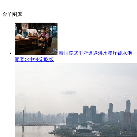
金羊图库
泰国暖武里府遭遇洪水餐厅被水泡
顾客水中淡定吃饭