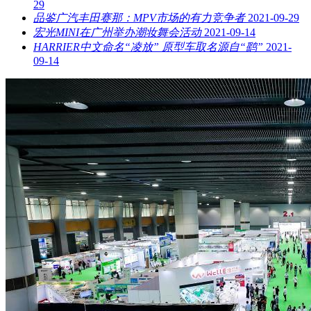
29
品鉴广汽丰田赛那：MPV市场的有力竞争者
2021-09-29
宏光MINI在广州举办潮妆舞会活动
2021-09-14
HARRIER中文命名“凌放” 原型车取名源自“鹞”
2021-
09-14