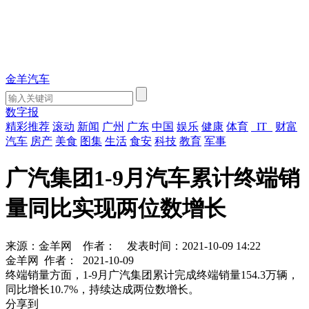
金羊汽车
数字报
精彩推荐
滚动
新闻
广州
广东
中国
娱乐
健康
体育
IT
财富
汽车
房产
美食
图集
生活
食安
科技
教育
军事
广汽集团1-9月汽车累计终端销
量同比实现两位数增长
来源：金羊网
作者：
发表时间：2021-10-09 14:22
金羊网
作者：
2021-10-09
终端销量方面，1-9月广汽集团累计完成终端销量154.3万辆，
同比增长10.7%，持续达成两位数增长。
分享到