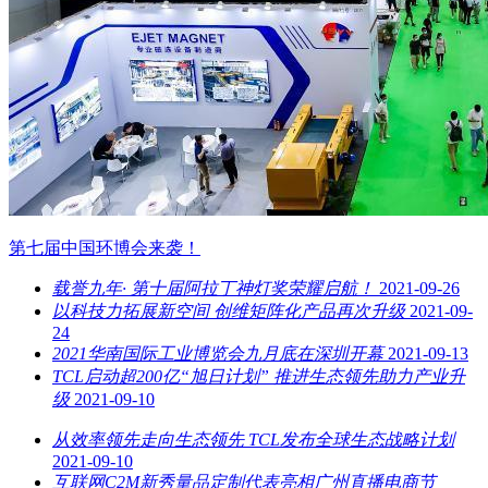
第七届中国环博会来袭！
载誉九年· 第十届阿拉丁神灯奖荣耀启航！
2021-09-26
以科技力拓展新空间 创维矩阵化产品再次升级
2021-09-
24
2021华南国际工业博览会九月底在深圳开幕
2021-09-13
TCL启动超200亿“旭日计划” 推进生态领先助力产业升
级
2021-09-10
从效率领先走向生态领先 TCL发布全球生态战略计划
2021-09-10
互联网C2M新秀量品定制代表亮相广州直播电商节