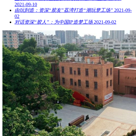
2021-09-10
由玩到造：资深“胶友”荔湾打造“潮玩梦工场”
2021-09-
02
对话资深“胶人”：为中国IP造梦工场
2021-09-02