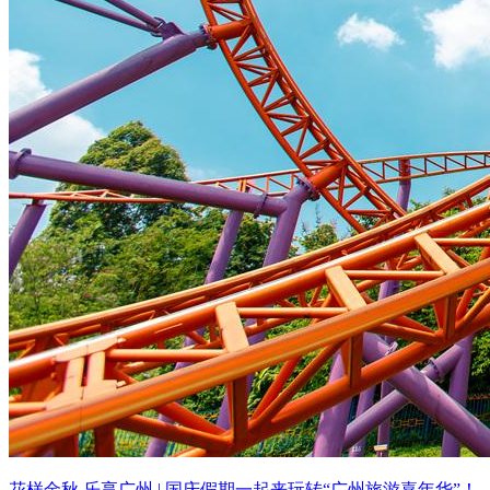
花样金秋 乐享广州 | 国庆假期一起来玩转“广州旅游嘉年华”！