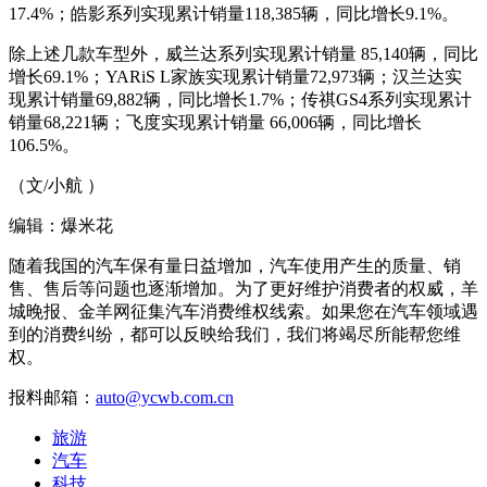
17.4%；皓影系列实现累计销量118,385辆，同比增长9.1%。
除上述几款车型外，威兰达系列实现累计销量 85,140辆，同比
增长69.1%；YARiS L家族实现累计销量72,973辆；汉兰达实
现累计销量69,882辆，同比增长1.7%；传祺GS4系列实现累计
销量68,221辆；飞度实现累计销量 66,006辆，同比增长
106.5%。
（文/小航 ）
编辑：爆米花
随着我国的汽车保有量日益增加，汽车使用产生的质量、销
售、售后等问题也逐渐增加。为了更好维护消费者的权威，羊
城晚报、金羊网征集汽车消费维权线索。如果您在汽车领域遇
到的消费纠纷，都可以反映给我们，我们将竭尽所能帮您维
权。
报料邮箱：
auto@ycwb.com.cn
旅游
汽车
科技