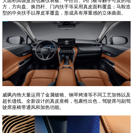
大面积高级皮质包裹仪表板、中控台、内门板等触手可及的地
方，方向盘、换挡杆、门内扶手等采用真皮面料覆盖；马鞍造
型的中央扶手以厚皮革覆盖，形成具有厚重感的立体曲面。
威飒内饰大量运用了金属镀铬、钢琴烤漆等不同工艺加饰以及
超长缝线。全新设计的真皮座椅，包裹性出色，驾驶席与副驾
驶席座椅带通风和加热功能。