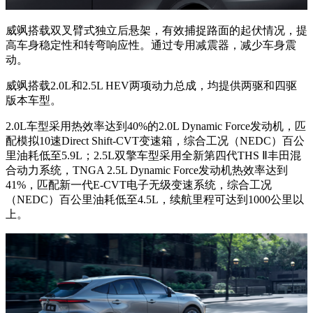
威飒搭载双叉臂式独立后悬架，有效捕捉路面的起伏情况，提
高车身稳定性和转弯响应性。通过专用减震器，减少车身震
动。
威飒搭载2.0L和2.5L HEV两项动力总成，均提供两驱和四驱
版本车型。
2.0L车型采用热效率达到40%的2.0L Dynamic Force发动机，匹
配模拟10速Direct Shift-CVT变速箱，综合工况（NEDC）百公
里油耗低至5.9L；2.5L双擎车型采用全新第四代THS Ⅱ丰田混
合动力系统，TNGA 2.5L Dynamic Force发动机热效率达到
41%，匹配新一代E-CVT电子无级变速系统，综合工况
（NEDC）百公里油耗低至4.5L，续航里程可达到1000公里以
上。