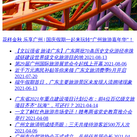
花样金秋 乐享广州 | 国庆假期一起来玩转“广州旅游嘉年华”！
【文以强省 旅读广东】广东两批70条历史文化游径串珠
成链建设世界级文化旅游目的地
2021-08-13
第29届广州国际旅游展览会今起线上开幕
2021-08-06
近千万元惠民补贴等你来领 广东文旅消费季9月开启
2021-07-20
端午假期首日，广东主要旅游景区未发现人流拥堵现象
2021-06-13
广东省2021年重点建设项目计划公布：前4位百亿级文旅
项目齐齐“玩海”，可还行？
2021-04-14
一文了解红色旅游市场变迁！赣粤两省党史教育推介会
举行
2021-04-08
广州文旅清明成绩亮眼：三天共接待游客近500万人次
2021-04-06
广州市自驾游协会正式成立，岳超任首届会长
2021-04-