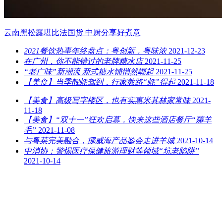
云南黑松露堪比法国货 中厨分享好煮意
2021餐饮热事年终盘点：粤创新，粤味浓
2021-12-23
在广州，你不能错过的老牌糖水店
2021-11-25
“老广味”新潮流 新式糖水铺悄然崛起
2021-11-25
【美食】当季靓蚝驾到，行家教路“蚝”得起
2021-11-18
【美食】高级写字楼区，也有实惠米其林家常味
2021-
11-18
【美食】“双十一”狂欢启幕，快来这些酒店餐厅“薅羊
毛”
2021-11-08
与粤菜完美融合，挪威海产品鉴会走进羊城
2021-10-14
中消协：警惕医疗保健旅游理财等领域“坑老陷阱”
2021-10-14