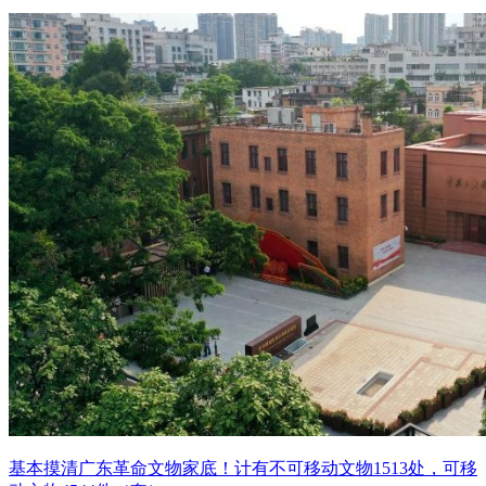
基本摸清广东革命文物家底！计有不可移动文物1513处，可移