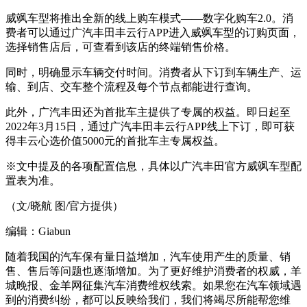
威飒车型将推出全新的线上购车模式——数字化购车2.0。消
费者可以通过广汽丰田丰云行APP进入威飒车型的订购页面，
选择销售店后，可查看到该店的终端销售价格。
同时，明确显示车辆交付时间。消费者从下订到车辆生产、运
输、到店、交车整个流程及每个节点都能进行查询。
此外，广汽丰田还为首批车主提供了专属的权益。即日起至
2022年3月15日，通过广汽丰田丰云行APP线上下订，即可获
得丰云心选价值5000元的首批车主专属权益。
※文中提及的各项配置信息，具体以广汽丰田官方威飒车型配
置表为准。
（文/晓航 图/官方提供）
编辑：Giabun
随着我国的汽车保有量日益增加，汽车使用产生的质量、销
售、售后等问题也逐渐增加。为了更好维护消费者的权威，羊
城晚报、金羊网征集汽车消费维权线索。如果您在汽车领域遇
到的消费纠纷，都可以反映给我们，我们将竭尽所能帮您维