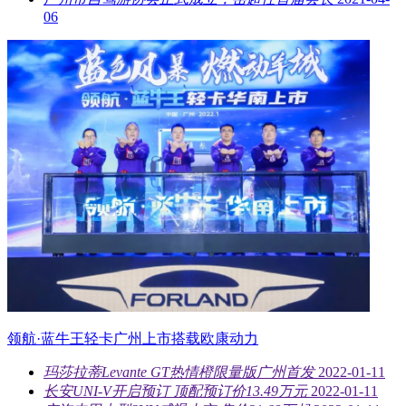
06
领航·蓝牛王轻卡广州上市搭载欧康动力
玛莎拉蒂Levante GT热情橙限量版广州首发
2022-01-11
长安UNI-V开启预订 顶配预订价13.49万元
2022-01-11