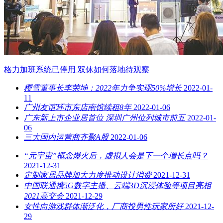
格力加班系统已停用 双休如何落地待观察
樱雪董事长李荣坤：2022年力争实现50%增长
2022-01-
11
广州友谊环市东店南馆续租8年
2022-01-06
广东新上市企业居首位 深圳广州位列城市前五
2022-01-
06
三大国内运营商齐聚A股
2022-01-06
“元宇宙”概念爆火后，虚拟人会是下一个增长点吗？
2021-12-31
定制家居品牌加大力度推动设计消费
2021-12-31
中国联通携5G数字主播、云端3D沉浸体验等项目亮相
2021高交会
2021-12-29
女性向游戏群体渐泛化，厂商投男性玩家所好
2021-12-
29