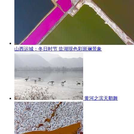
山西运城：冬日时节 盐湖现色彩斑斓景象
黄河之滨天鹅舞