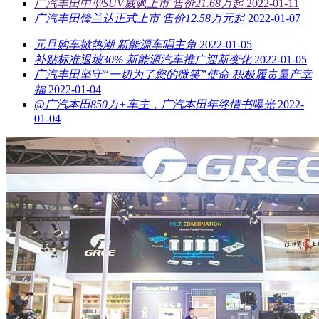
广汽丰田中型SUV威飒上市 售价21.68万起
2022-01-11
广汽丰田锋兰达正式上市 售价12.58万元起
2022-01-07
元旦购车掀热潮 新能源车唱主角
2022-01-05
补贴标准退坡30% 新能源汽车推广迎新变化
2022-01-05
广汽丰田坚守“一切为了您的微笑”使命 积极履责量产幸
福
2022-01-04
@广汽本田850万+车主，广汽本田年终情书曝光
2022-
01-04