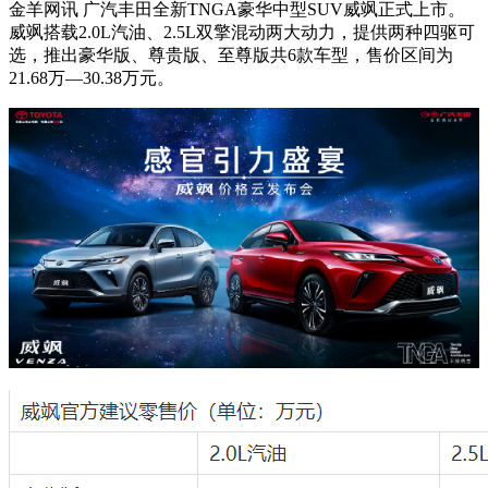
金羊网讯 广汽丰田全新TNGA豪华中型SUV威飒正式上市。
威飒搭载2.0L汽油、2.5L双擎混动两大动力，提供两种四驱可
选，推出豪华版、尊贵版、至尊版共6款车型，售价区间为
21.68万—30.38万元。