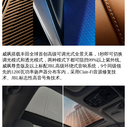
威飒搭载丰田全球首创高级可调光式全景天幕，1秒即可切换
调光模式和透光模式，两种模式下都可阻挡99%以上紫外线。
威飒尊贵版及以上标配JBL高级环绕式音响系统，9个同级领
先的1200瓦功率扬声器分布车内，采用Clair-Fi音源修复技
术、JBL标志性高音号角技术。