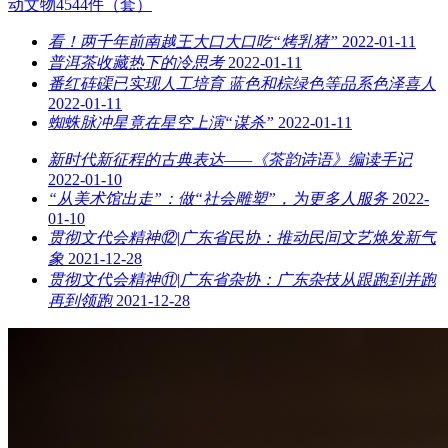
动文物4544件（套）
看！两千年前南越王大口大口吃“烤乳猪”
2022-01-11
普洱茶收藏热下的冷思考
2022-01-11
番红砗磲已实现人工培育 蓝色和棕绿色等品系色泽喜人
2022-01-11
蜘蛛脉冲星竟在星空上演“谋杀”
2022-01-11
新时代新征程的古典表达——《茶韵诗语》编读手记
2022-01-10
“从美术馆出走”：做“社会雕塑”，为更多人服务
2022-
01-10
贯彻文代会精神⑫|广东省民协：推动民间文艺焕发新气
象
2021-12-28
贯彻文代会精神⑪|广东省杂协：广东杂技从跟跑到并跑
再到领跑
2021-12-28