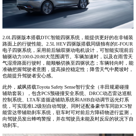
2.0L四驱版本搭载DTC智能四驱系统，能提供更好的在非铺装
路面上的行驶性能。2.5L HEV四驱版搭载同级独有的E-FOUR
电子四驱系统，采用前后轴双驱动电机设计，可智能实现前后
轴驱动力100:0-20:80大范围调节。车辆加速时，以及在雨雪天
气湿滑路面行驶时，能顺畅切换至四驱状态；车辆转向时，能
准确把握驾驶者意图，提高操控稳定性；降雪天气中爬坡时，
也能提升驾驶者安心感。
此外，威飒搭载Toyota Safety Sense智行安全（丰田规避碰撞
辅助套装），包含PCS预碰撞安全系统、DRCC动态雷达巡航
控制系统、LTA车道循迹辅助系统和AHB自动调节远光灯系
统，可实现准L2级别自动驾驶。同时还配备豪华车同款ICS智
能雷达带辅助刹车系统，驻车时可对前后方障碍物进行监测，
向驾驶员发出蜂鸣警报，并在驾驶员未能及时反应的状况下自
动刹车。