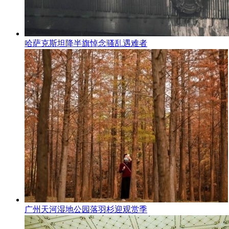
哈萨克斯坦降半旗悼念骚乱遇难者
广州天河湿地公园落羽杉迎观赏季