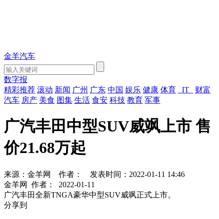
金羊汽车
数字报
精彩推荐
滚动
新闻
广州
广东
中国
娱乐
健康
体育
IT
财富
汽车
房产
美食
图集
生活
食安
科技
教育
军事
广汽丰田中型SUV威飒上市 售
价21.68万起
来源：金羊网
作者：
发表时间：2022-01-11 14:46
金羊网
作者：
2022-01-11
广汽丰田全新TNGA豪华中型SUV威飒正式上市。
分享到