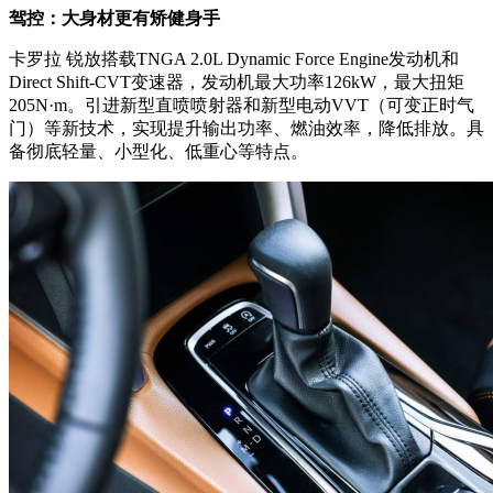
驾控：大身材更有矫健身手
卡罗拉 锐放搭载TNGA 2.0L Dynamic Force Engine发动机和
Direct Shift-CVT变速器，发动机最大功率126kW，最大扭矩
205N·m。引进新型直喷喷射器和新型电动VVT（可变正时气
门）等新技术，实现提升输出功率、燃油效率，降低排放。具
备彻底轻量、小型化、低重心等特点。