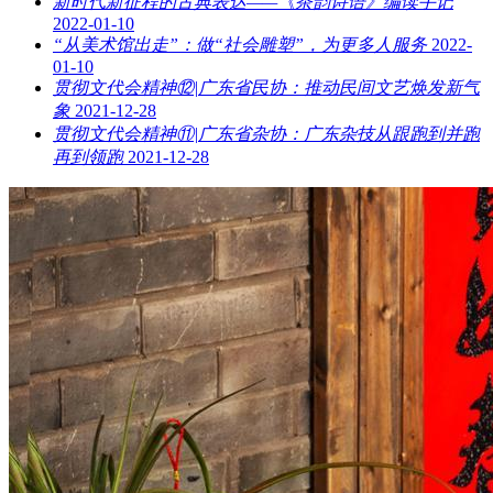
新时代新征程的古典表达——《茶韵诗语》编读手记
2022-01-10
“从美术馆出走”：做“社会雕塑”，为更多人服务
2022-
01-10
贯彻文代会精神⑫|广东省民协：推动民间文艺焕发新气
象
2021-12-28
贯彻文代会精神⑪|广东省杂协：广东杂技从跟跑到并跑
再到领跑
2021-12-28