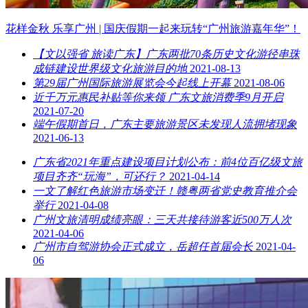
花样金秋 乐享广州 | 国庆假期一起来玩转“广州旅游嘉年华”！
【文以强省 旅读广东】广东两批70条历史文化游径串珠
成链建设世界级文化旅游目的地
2021-08-13
第29届广州国际旅游展览会今起线上开幕
2021-08-06
近千万元惠民补贴等你来领 广东文旅消费季9月开启
2021-07-20
端午假期首日，广东主要旅游景区未发现人流拥堵现象
2021-06-13
广东省2021年重点建设项目计划公布：前4位百亿级文旅
项目齐齐“玩海”，可还行？
2021-04-14
一文了解红色旅游市场变迁！赣粤两省党史教育推介会
举行
2021-04-08
广州文旅清明成绩亮眼：三天共接待游客近500万人次
2021-04-06
广州市自驾游协会正式成立，岳超任首届会长
2021-04-
06