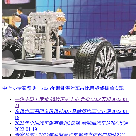
中汽协专家预测：2025年新能源汽车占比目标或提前实现
一汽丰田卡罗拉 锐放正式上市 售价12.98万起
2022-01-
21
东风汽车召回东风风神AX7马赫版汽车1257辆
2022-01-
19
2021年全国汽车保有量超3亿辆 新能源汽车达784万辆
2022-01-19
专家预测：2022年新能源汽车渗透率依然有望达22%