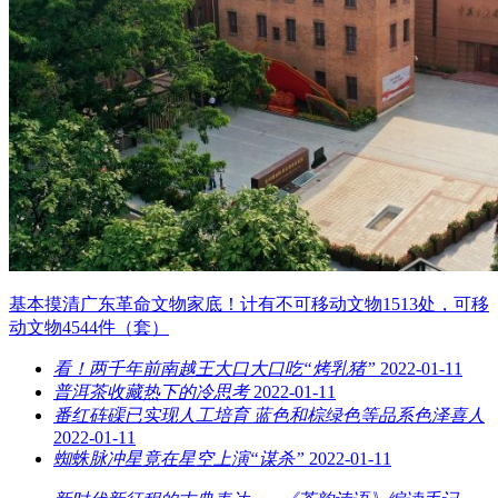
基本摸清广东革命文物家底！计有不可移动文物1513处，可移
动文物4544件（套）
看！两千年前南越王大口大口吃“烤乳猪”
2022-01-11
普洱茶收藏热下的冷思考
2022-01-11
番红砗磲已实现人工培育 蓝色和棕绿色等品系色泽喜人
2022-01-11
蜘蛛脉冲星竟在星空上演“谋杀”
2022-01-11