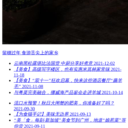
留穗过年 食游舌尖上的家乡
云南黑松露堪比法国货 中厨分享好煮意
2021-12-02
【美食】高级写字楼区，也有实惠米其林家常味
2021-
11-18
【美食】“双十一”狂欢启幕，快来这些酒店餐厅“薅羊
毛”
2021-11-08
与粤菜完美融合，挪威海产品鉴会走进羊城
2021-10-14
流口水预警！秋日大闸蟹的肥美，你准备好了吗？
2021-09-30
【为食猫手记】美味无边界
2021-09-13
“美「食」每刻·新加坡”美食节到广州，地道“娘惹菜”等
你尝
2021-09-11