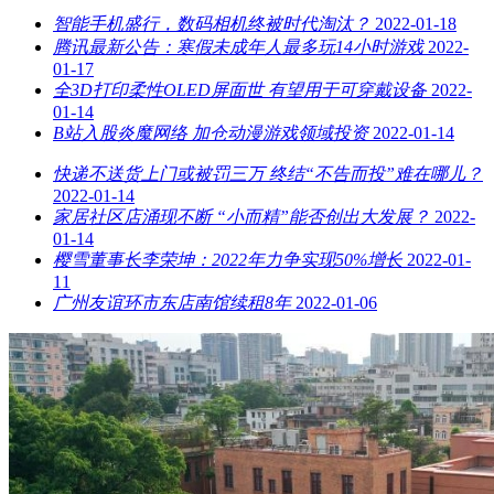
智能手机盛行，数码相机终被时代淘汰？
2022-01-18
腾讯最新公告：寒假未成年人最多玩14小时游戏
2022-
01-17
全3D打印柔性OLED屏面世 有望用于可穿戴设备
2022-
01-14
B站入股炎魔网络 加仓动漫游戏领域投资
2022-01-14
快递不送货上门或被罚三万 终结“不告而投”难在哪儿？
2022-01-14
家居社区店涌现不断 “小而精”能否创出大发展？
2022-
01-14
樱雪董事长李荣坤：2022年力争实现50%增长
2022-01-
11
广州友谊环市东店南馆续租8年
2022-01-06