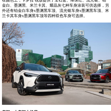
在颜色上，卡罗拉 锐放提供了宝石蓝、绛珠红、流光银、铂
金白、墨渊黑、米兰卡其、耀晶灰七种车身涂装可供选择，另
外还有铂金白车身x墨渊黑车顶、流光银车身x墨渊黑车顶、米
兰卡其车身x墨渊黑车顶等四种双色车身可选择。