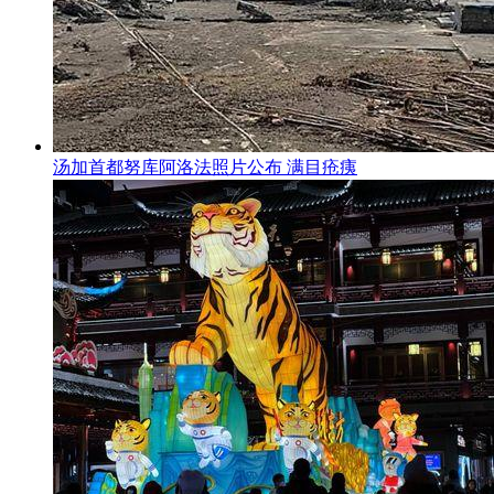
汤加首都努库阿洛法照片公布 满目疮痍