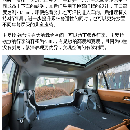
同时，后排车窗透光面积大、视野好；充分考虑家庭场景中不
同成员上下车的感受，其后门采用了挑高门框的设计，开口高
度达到787mm，即便抱着婴儿也可轻松进入车内。后排座椅支
持2档可调，进一步提升乘坐舒适性的同时，也可以更好放置
不同年龄层级的儿童座椅。
卡罗拉 锐放具有大的载物空间，可以放下很多行李。卡罗拉
锐放的行李箱容积为438L，有足够的高度和宽度，且因为C柱
没有斜角，纵深表现更优异，实现空间的有效利用。