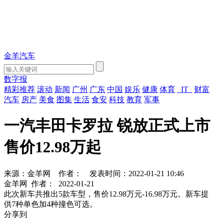
金羊汽车
数字报
精彩推荐
滚动
新闻
广州
广东
中国
娱乐
健康
体育
IT
财富
汽车
房产
美食
图集
生活
食安
科技
教育
军事
一汽丰田卡罗拉 锐放正式上市
售价12.98万起
来源：金羊网
作者：
发表时间：2022-01-21 10:46
金羊网
作者：
2022-01-21
此次新车共推出5款车型，售价12.98万元-16.98万元。新车提
供7种单色加4种撞色可选。
分享到