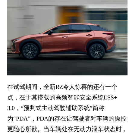
在试驾期间，全新RZ令人惊喜的还有一个
点，在于其搭载的高频智能安全系统LSS+
3.0，“预判式主动驾驶辅助系统”简称
为“PDA”，PDA的存在让驾驶者对车辆的操控
更随心所欲。当车辆处在无动力溜车状态时，