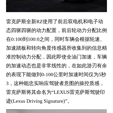
雷克萨斯全新RZ使用了前后双电机和电子动
态四驱四驱的动力配置，前后轮动力分配比例
在0:100到100:0之间，同时车辆会根据轮速、
加速踏板和转向角度传感器所收集到的信息精
准控制动力分配，因此即使全油门加速，车辆
的加速动态也是非常线性的，在如此游刃有余
的表现下能做到0-100公里时加速时间仅为5秒
3，这种能忠实响应驾驶者意图的操控质感，
雷克萨斯将其命名为“LEXUS雷克萨斯驾驶印
迹(Lexus Driving Signature)”。