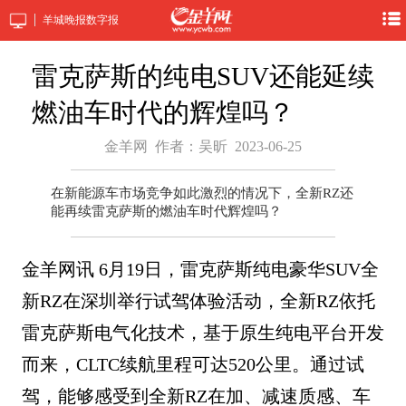
羊城晚报数字报
雷克萨斯的纯电SUV还能延续
燃油车时代的辉煌吗？
金羊网
作者：吴昕
2023-06-25
在新能源车市场竞争如此激烈的情况下，全新RZ还
能再续雷克萨斯的燃油车时代辉煌吗？
金羊网讯 6月19日，雷克萨斯纯电豪华SUV全
新RZ在深圳举行试驾体验活动，全新RZ依托
雷克萨斯电气化技术，基于原生纯电平台开发
而来，CLTC续航里程可达520公里。通过试
驾，能够感受到全新RZ在加、减速质感、车