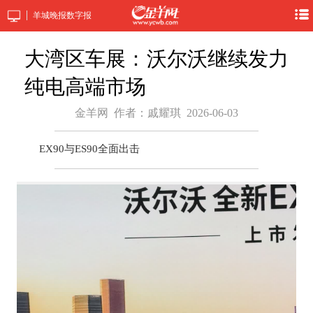
羊城晚报数字报
大湾区车展：沃尔沃继续发力
纯电高端市场
金羊网
作者：戚耀琪
2026-06-03
EX90与ES90全面出击