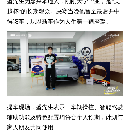
盛先生为嘉兴本地人，刚刚大学毕业，是“吴
越杯”的长期观众。决赛当晚他留至最后并中
得该车，现以新车作为人生第一辆座驾。
提车现场，盛先生表示，车辆操控、智能驾驶
辅助功能及特色配置均符合个人预期，计划与
家人朋友共同使用。