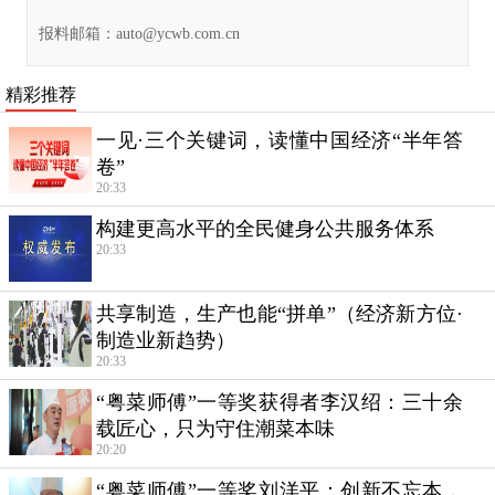
报料邮箱：
auto@ycwb.com.cn
精彩推荐