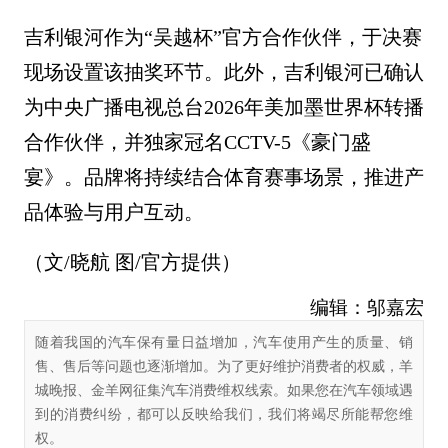
吉利银河作为“吴越杯”官方合作伙伴，于决赛
现场设置该抽奖环节。此外，吉利银河已确认
为中央广播电视总台2026年美加墨世界杯转播
合作伙伴，并独家冠名CCTV-5《豪门盛
宴》。品牌将持续结合体育赛事场景，推进产
品体验与用户互动。
（文/晓航 图/官方提供）
编辑：邬嘉宏
随着我国的汽车保有量日益增加，汽车使用产生的质量、销
售、售后等问题也逐渐增加。为了更好维护消费者的权威，羊
城晚报、金羊网征集汽车消费维权线索。如果您在汽车领域遇
到的消费纠纷，都可以反映给我们，我们将竭尽所能帮您维
权。