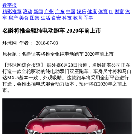
数字报
精彩推荐
滚动
新闻
广州
广东
中国
娱乐
健康
体育
IT
财富
汽
车
房产
美食
图集
生活
食安
科技
教育
军事
名爵将推全驱纯电动跑车 2020年前上市
环球网
作者：
2018-07-03
原标题：名爵证实将推全驱纯电动跑车 2020年前上市
【环球网综合报道】 据外媒6月28日报道，名爵证实公司正在
打造一款全轮驱动的纯电动双门双座跑车，车身尺寸将和马自
达MX-5基本一致，外观吸睛。这款跑车将采用全新平台进行
打造，会推出插电式混合动力版本，预计将在2020年之前上
市。