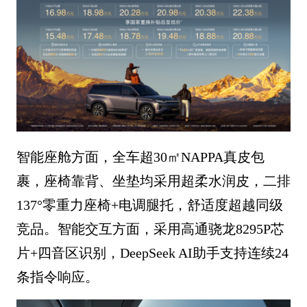
智能座舱方面，全车超30㎡NAPPA真皮包
裹，座椅靠背、坐垫均采用超柔水润皮，二排
137°零重力座椅+电调腿托，舒适度超越同级
竞品。智能交互方面，采用高通骁龙8295P芯
片+四音区识别，DeepSeek AI助手支持连续24
条指令响应。