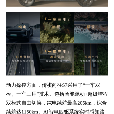
动力操控方面，传祺向往S7采用了“一车双
模、一车三用”技术。包括智能混动+超级增程
双模式自由切换，纯电续航最高205km，综合
续航达1150km。AI智电四驱系统实时感知路